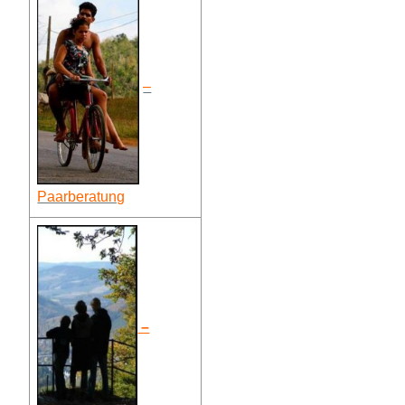
–
Paarberatung
–